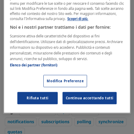
menu per modificare le tue scelte o per revocare il consenso facendo clic
sul link Modifica Preferenze in fondo alla pagina web. Tali scelte avranno
effetto nel contesto del nostro Sito web. Per maggiori informazioni,
Mauro Valota
consulta l'Informativa sulla privacy.
Scopri di più.
API Engineer @ Fatture in Cloud
Noi e i nostri partner trattiamo i dati per fornire:
Scansione attiva delle caratteristiche del dispositivo ai fini
dell’identificazione. Utilizzare dati di geolocalizzazione precisi. Archiviare
informazioni su dispositivo e/o accedervi. Pubblicità e contenuti
Emanuele Saccomandi
personalizzati, misurazione delle prestazioni dei contenuti e degli
API Developer @ Fatture in Cloud
annunci, ricerche sul pubblico, sviluppo di servizi.
Elenco dei partner (fornitori)
The Fatture in Cloud API Team is proud to announce
that the Webhooks are finally released! 🎉
Modifica Preferenze
Rifiuta tutti
Continua accettando tutti
Tags:
fattureincloud
api
webhooks
notifications
subscriptions
polling
synchronize
quotas