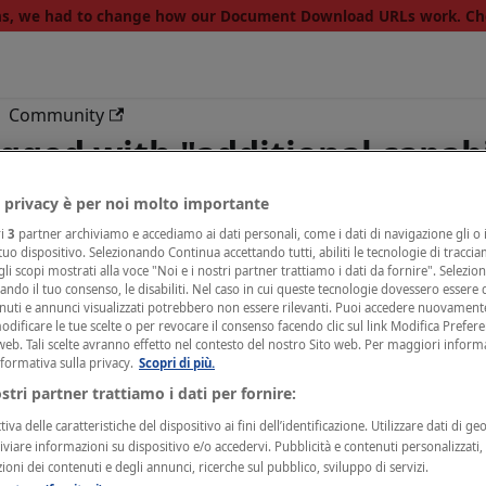
ons, we had to change how our Document Download URLs work. C
Community
agged with "additional capabi
 privacy è per noi molto importante
ri
3
partner archiviamo e accediamo ai dati personali, come i dati di navigazione gli o i
 tuo dispositivo. Selezionando Continua accettando tutti, abiliti le tecnologie di tracci
li scopi mostrati alla voce "Noi e i nostri partner trattiamo i dati da fornire". Selezio
cando il tuo consenso, le disabiliti. Nel caso in cui queste tecnologie dovessero essere d
nuti e annunci visualizzati potrebbero non essere rilevanti. Puoi accedere nuovament
Response
ificare le tue scelte o per revocare il consenso facendo clic sul link Modifica Prefer
web. Tali scelte avranno effetto nel contesto del nostro Sito web. Per maggiori inform
nformativa sulla privacy.
Scopri di più.
ds you need
ostri partner trattiamo i dati per fornire:
iva delle caratteristiche del dispositivo ai fini dell’identificazione. Utilizzare dati di ge
rs
hiviare informazioni su dispositivo e/o accedervi. Pubblicità e contenuti personalizzati
zioni dei contenuti e degli annunci, ricerche sul pubblico, sviluppo di servizi.
 manually or using our FilterHelpers