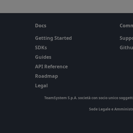
Docs
Comm
Getting Started
Suppo
SDKs
Githu
Guides
API Reference
Roadmap
Legal
TeamSystem S.p.A. società con socio unico soggetta a
Sede Legale e Amministrati