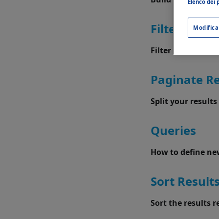
Elenco dei p
Filters
Modifica
Filter the results
Paginate Re
Split your result
Queries
How to define new
Sort Result
Sort the results 