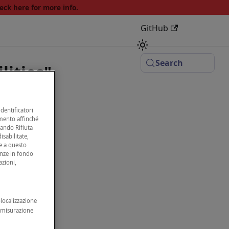
heck
here
for more info.
GitHub
Search
lities"
dentificatori
amento affinché
nando Rifiuta
isabilitate,
e a questo
enze in fondo
azioni,
olocalizzazione
, misurazione