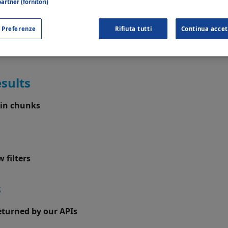
artner (fornitori)
 Preferenze
Rifiuta tutti
Continua accet
sults
s in chunks
 filters
s
returned by our APIs