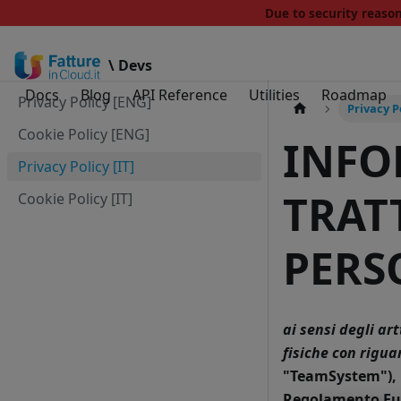
Due to security reas
\ Devs
Docs
Blog
API Reference
Utilities
Roadmap
Privacy Policy [ENG]
Privacy Po
Cookie Policy [ENG]
INFO
Privacy Policy [IT]
TRAT
Cookie Policy [IT]
PERS
ai sensi degli ar
fisiche con rigua
"TeamSystem"), in
Regolamento Euro