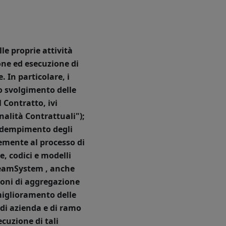
le proprie attività
one ed esecuzione di
 In particolare, i
lo svolgimento delle
 Contratto, ivi
nalità Contrattuali
");
l'adempimento degli
memente al processo di
e, codici e modelli
i TeamSystem , anche
zioni di aggregazione
 miglioramento delle
 di azienda e di ramo
ecuzione di tali