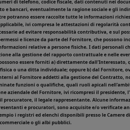
numeri di telefono, codice fiscale, dati contenuti nei docu
o e bancari, eventualmente la ragione sociale e gli indir
ltre potranno essere raccolte tutte le informazioni richi
plicabile, ivi compresa le attestazioni di regolarità cont
essarie ad evitare responsabilità contributiva, e sul pos
permessi e licenze da parte del Fornitore, che possono i
formazioni relative a persone fisiche.
I dati personali 
zione alla gestione del rapporto contrattuale e nelle even
possono essere forniti
a) direttamente dall'Interessato, 
fisica o una ditta individuale; oppure
b) dal Fornitore, ov
interni al Fornitore addetti alla gestione del Contratto, 
inate funzioni o qualifiche, quali ruoli apicali nell'ambi
one aziendale del Fornitore, ivi ricompresi il presidente,
il procuratore, il legale rappresentante.
Alcune informazi
esentanti e procuratori, sono acquisite e/o verificate an
mpio i registri ed elenchi disponibili presso le Camere d
commerciale o gli albi pubblici.