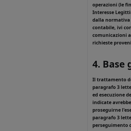
operazioni (le fi
Interesse Legitt
dalla normativa 
contabile, ivi co
comunicazioni al
richieste proveni
4. Base 
Il trattamento de
paragrafo 3 lette
ed esecuzione del
indicate avrebbe 
proseguirne l'es
paragrafo 3 letter
perseguimento de