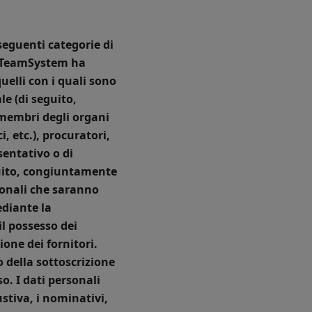
seguenti categorie di
ui TeamSystem ha
quelli con i quali sono
le (di seguito,
 membri degli organi
, etc.), procuratori,
sentativo o di
uito, congiuntamente
sonali che saranno
ediante la
il possesso dei
ione dei fornitori.
 della sottoscrizione
o. I dati personali
stiva, i nominativi,