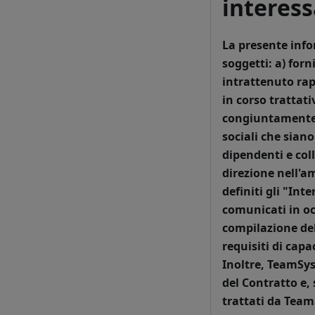
interess
La presente info
soggetti:
a) forn
intrattenuto rapp
in corso trattati
congiuntamente d
sociali che siano
dipendenti e col
direzione nell'a
definiti gli "
Inte
comunicati in oc
compilazione del
requisiti di capa
Inoltre, TeamSys
del Contratto e,
trattati da Team