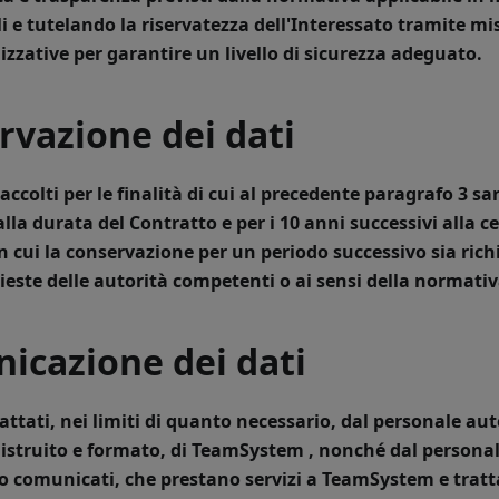
li e tutelando la riservatezza dell'Interessato tramite mi
izzative per garantire un livello di sicurezza adeguato.
rvazione dei dati
raccolti per le finalità di cui al precedente paragrafo 3 
lla durata del Contratto e per i 10 anni successivi alla c
i in cui la conservazione per un periodo successivo sia ric
hieste delle autorità competenti o ai sensi della normativ
icazione dei dati
attati, nei limiti di quanto necessario, dal personale aut
truito e formato, di TeamSystem , nonché dal personale 
no comunicati, che prestano servizi a TeamSystem e tratta