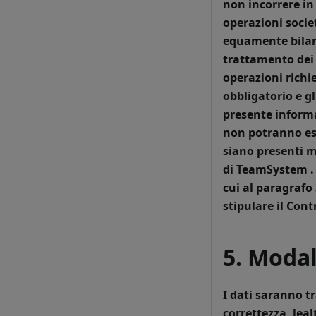
non incorrere in
operazioni societ
equamente bilanci
trattamento dei 
operazioni richie
obbligatorio e g
presente informa
non potranno esse
siano presenti mo
di TeamSystem .
cui al paragrafo 3
stipulare il Cont
5. Modal
I dati saranno t
correttezza, lea