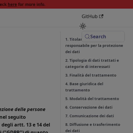
heck
here
for more info.
GitHub
Search
1. Titolare del trattamento e
responsabile per la protezione
dei dati
2. Tipologia di dati trattati e
categorie di interessati
3. Finalità del trattamento
4. Base giuridica del
trattamento
5. Modalità del trattamento
6. Conservazione dei dati
tezione delle persone
7. Comunicazione dei dati
nel seguito
degli artt. 13 e 14 del
8. Diffusione e trasferimento
dei dati
i ("GDPR") di quanto