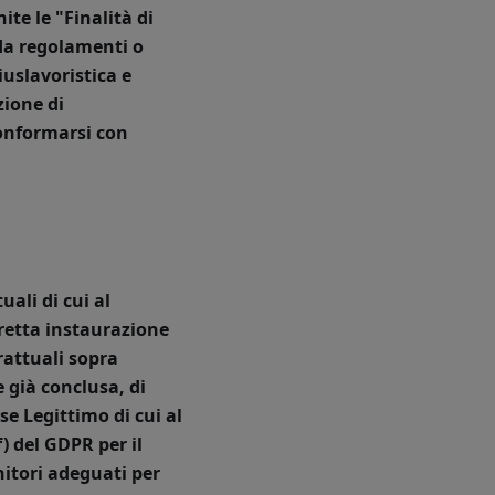
ite le "
Finalità di
 da regolamenti o
uslavoristica e
zione di
conformarsi con
uali di cui al
rretta instaurazione
trattuali sopra
e già conclusa, di
sse Legittimo di cui al
f) del GDPR per il
itori adeguati per