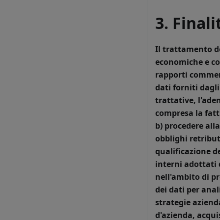
3. Final
Il trattamento d
economiche e com
rapporti commerci
dati forniti dagl
trattative, l'ade
compresa la fatt
b) procedere all
obblighi retribut
qualificazione de
interni adottati
nell'ambito di pr
dei dati per anal
strategie azienda
d'azienda, acquis