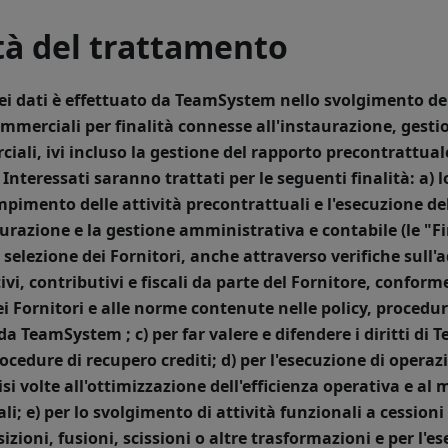
ità del trattamento
ei dati è effettuato da TeamSystem nello svolgimento del
merciali per finalità connesse all'instaurazione, gesti
ali, ivi incluso la gestione del rapporto precontrattuale.
i Interessati saranno trattati per le seguenti finalità:
a) 
mpimento delle attività precontrattuali e l'esecuzione del
urazione e la gestione amministrativa e contabile (le "
Fi
a selezione dei Fornitori, anche attraverso verifiche sul
ivi, contributivi e fiscali da parte del Fornitore, confor
i Fornitori e alle norme contenute nelle policy, procedur
 da TeamSystem ;
c) per far valere e difendere i diritti d
ocedure di recupero crediti;
d) per l'esecuzione di opera
isi volte all'ottimizzazione dell'efficienza operativa e al
li;
e) per lo svolgimento di attività funzionali a cessioni
izioni, fusioni, scissioni o altre trasformazioni e per l'es