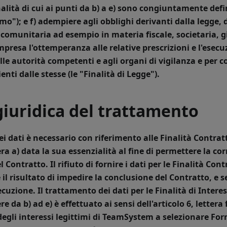
nalità di cui ai punti da b) a e) sono congiuntamente defin
imo
"); e
f) adempiere agli obblighi derivanti dalla legge,
comunitaria ad esempio in materia fiscale, societaria, gi
mpresa l'ottemperanza alle relative prescrizioni e l'esecu
le autorità competenti e agli organi di vigilanza e per 
enti dalle stesse (le "
Finalità di Legge
").
giuridica del trattamento
i dati è necessario con riferimento alle Finalità Contratt
ra a) data la sua essenzialità al fine di permettere la co
 Contratto. Il rifiuto di fornire i dati per le Finalità Con
il risultato di impedire la conclusione del Contratto, e s
ecuzione.
Il trattamento dei dati per le Finalità di Intere
e da b) ad e) è effettuato ai sensi dell'articolo 6, lettera 
gli interessi legittimi di TeamSystem a selezionare Forn