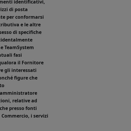
menti identificativi,
izzi di posta
este per conformarsi
ributiva e le altre
sesso di specifiche
ncidentalmente
che TeamSystem
tuali fasi
qualora il Fornitore
e gli interessati
nonché figure che
to
 l'amministratore
oni, relative ad
che presso fonti
i Commercio, i servizi