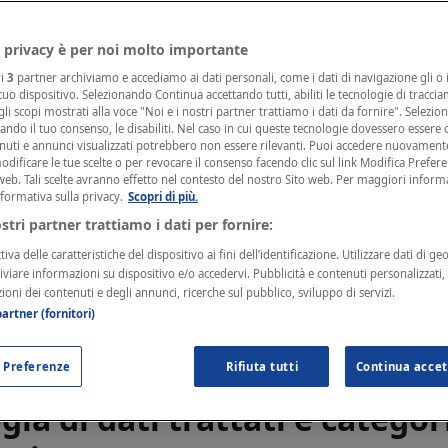
 privacy è per noi molto importante
ri
3
partner archiviamo e accediamo ai dati personali, come i dati di navigazione gli o i
are del trattamento e respon
 tuo dispositivo. Selezionando Continua accettando tutti, abiliti le tecnologie di tracci
li scopi mostrati alla voce "Noi e i nostri partner trattiamo i dati da fornire". Selezio
zione dei dati
cando il tuo consenso, le disabiliti. Nel caso in cui queste tecnologie dovessero essere d
nuti e annunci visualizzati potrebbero non essere rilevanti. Puoi accedere nuovament
ificare le tue scelte o per revocare il consenso facendo clic sul link Modifica Prefer
web. Tali scelte avranno effetto nel contesto del nostro Sito web. Per maggiori inform
rattamento, cioè chi assume le decisioni in merito alle mod
nformativa sulla privacy.
Scopri di più.
 è TeamSystem S.p.A., con sede legale in Bergamo (BG), V
ostri partner trattiamo i dati per fornire:
U), CF e P. IVA 01035310414, contattabile all'indirizzo
iva delle caratteristiche del dispositivo ai fini dell’identificazione. Utilizzare dati di ge
system.com
>. Il Responsabile per la protezione dei dati, c
hiviare informazioni su dispositivo e/o accedervi. Pubblicità e contenuti personalizzati
 sorveglianza circa l'osservanza della normativa in mater
zioni dei contenuti e degli annunci, ricerche sul pubblico, sviluppo di servizi.
artner (fornitori)
ò essere contattato all'indirizzo email <
dpo@teamsyst
ede di TeamSystem.
 Preferenze
Rifiuta tutti
Continua accet
gia di dati trattati e categor