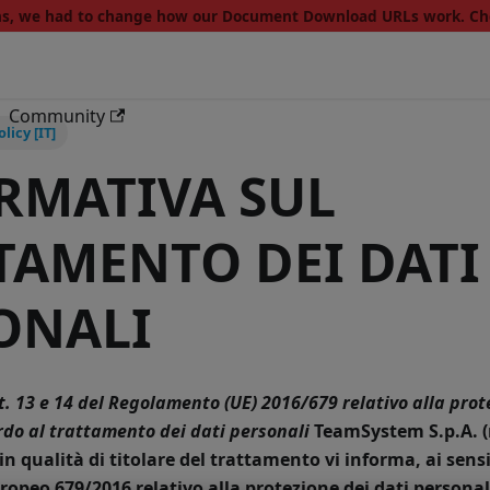
ons, we had to change how our Document Download URLs work. C
Community
licy [IT]
RMATIVA SUL
TAMENTO DEI DATI
ONALI
tt. 13 e 14 del Regolamento (UE) 2016/679 relativo alla pro
rdo al trattamento dei dati personali
TeamSystem S.p.A. (
 qualità di titolare del trattamento vi informa, ai sensi 
peo 679/2016 relativo alla protezione dei dati personal