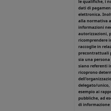
le qualifiche, i 
dati di pagament
elettronica. Ino
alla normativa ap
informazioni nec
autorizzazioni, 
ricomprendere in
raccoglie in rela
precontrattuali 
sia una persona 
siano referenti 
ricoprono determ
dell'organizzazi
delegato/unico, 
esempio ai rappr
pubbliche, ad ese
di informazione 