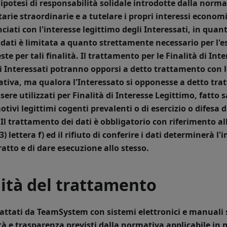
 ipotesi di responsabilità solidale introdotte dalla norma
arie straordinarie e a tutelare i propri interessi econom
ati con l'interesse legittimo degli Interessati, in quanto
dati è limitata a quanto strettamente necessario per l'e
ste per tali finalità. Il trattamento per le Finalità di In
li Interessati potranno opporsi a detto trattamento con l
tiva, ma qualora l'Interessato si opponesse a detto trat
re utilizzati per Finalità di Interesse Legittimo, fatto sa
tivi legittimi cogenti prevalenti o di esercizio o difesa d
Il trattamento dei dati è obbligatorio con riferimento all
) lettera f) ed il rifiuto di conferire i dati determinerà l'
ratto e di dare esecuzione allo stesso.
ità del trattamento
rattati da TeamSystem con sistemi elettronici e manuali s
ltà e trasparenza previsti dalla normativa applicabile in 