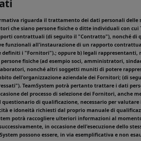
ati
rmativa riguarda il trattamento dei dati personali delle 
itori che siano persone fisiche o ditte individuali con c
orti contrattuali (di seguito il "
Contratto
"), nonché di 
ve funzionali all'instaurazione di un rapporto contrattua
efiniti i "
Fornitori
").; oppure
b) legali rappresentanti,
 persone fisiche (ad esempio soci, amministratori, sindaci
laboratori, nonché altri soggetti muniti di potere rappre
mbito dell'organizzazione aziendale dei Fornitori;
(di seg
ressati
").
TeamSystem potrà pertanto trattare i dati per
casione del processo di selezione dei Fornitori, anche m
 questionario di qualificazione, necessario per valutare 
cità e idoneità richiesti dal proprio manuale di qualificaz
tem potrà raccogliere ulteriori informazioni al momento
 successivamente, in occasione dell'esecuzione dello stess
System possono essere, in via esemplificativa e non esau