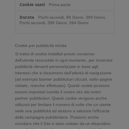
n
Prima parte
a
l
Pochi secondi, 89 Giorni, 399 Giorni,
y
Pochi secondi, 399 Giorni, 364 Giorni
t
i
c
Cookie per pubblicità mirata
s
Si tratta di cookie installati previo consenso
dell’utente revocabile in ogni momento, per mostrare
pubblicità rilevanti personalizzate in base agli
interessi che si desumono dall’attività di navigazione
(ad esempio banner pubblicitari cliccati, sotto-pagine
visitate, ricerche effettuate). Questi cookie possono
essere impostati tramite il nostro sito dai nostri
partner pubblicitari. Questi cookie vengono anche
utilizzati per limitare il numero di volte che un utente
vede una pubblicità ed aiutano a valutare l'efficacia
della campagna pubblicitaria. Possono anche
ricordare che il Sito è stato visitato da un dispositivo