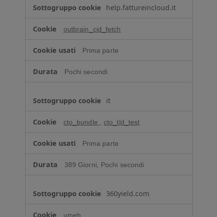
à
help.fattureincloud.it
m
i
outbrain_cid_fetch
r
a
Prima parte
t
a
Pochi secondi
it
cto_bundle
,
cto_tld_test
Prima parte
389 Giorni, Pochi secondi
360yield.com
umeh