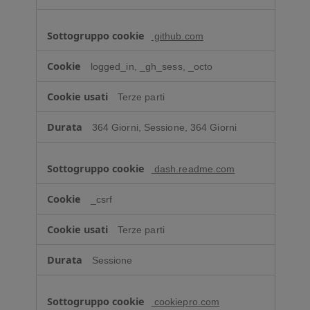
i
o
t
github.com
t
i
logged_in, _gh_sess, _octo
m
i
Terze parti
z
z
364 Giorni, Sessione, 364 Giorni
a
z
i
dash.readme.com
o
n
_csrf
e
d
Terze parti
i
f
Sessione
u
n
cookiepro.com
z