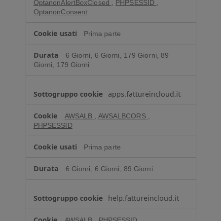
OptanonAlertBoxClosed
,
PHPSESSID
,
r
OptanonConsent
i
Prima parte
6 Giorni, 6 Giorni, 179 Giorni, 89
Giorni, 179 Giorni
apps.fattureincloud.it
AWSALB
,
AWSALBCORS
,
PHPSESSID
Prima parte
6 Giorni, 6 Giorni, 89 Giorni
help.fattureincloud.it
AWSALB
,
PHPSESSID
,