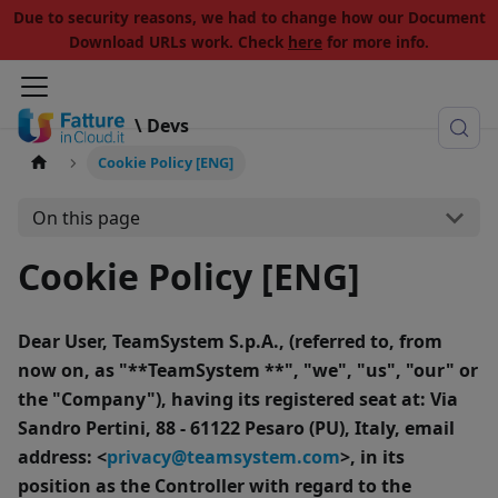
Due to security reasons, we had to change how our Document
Download URLs work. Check
here
for more info.
\ Devs
Cookie Policy [ENG]
On this page
Cookie Policy [ENG]
Dear User,
TeamSystem S.p.A., (referred to, from
now on, as "**TeamSystem **", "
we
", "
us
", "
our
" or
the "
Company
"), having its registered seat at: Via
Sandro Pertini, 88 - 61122 Pesaro (PU), Italy, email
address: <
privacy@teamsystem.com
>, in its
position as the Controller with regard to the