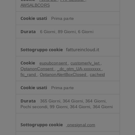
AWSALBCORS
Prima parte
6 Giorni, 89 Giorni, 6 Giorni
fattureincloud.it
eupubconsent
,
customerly_jwt
,
OptanonConsent
,
_dc_gtm_UA-xxxxxxxx
,
fic_rand
,
OptanonAlertBoxClosed
,
cacheid
Prima parte
365 Giorni, 364 Giorni, 364 Giorni,
Pochi secondi, 99 Giorni, 364 Giorni, 364 Giorni
onesignal.com