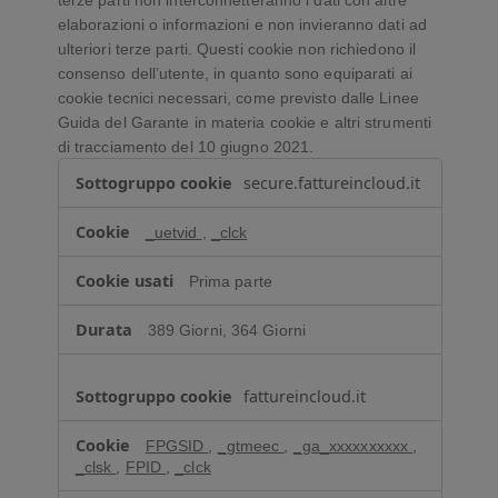
elaborazioni o informazioni e non invieranno dati ad
ulteriori terze parti. Questi cookie non richiedono il
consenso dell’utente, in quanto sono equiparati ai
cookie tecnici necessari, come previsto dalle Linee
Guida del Garante in materia cookie e altri strumenti
di tracciamento del 10 giugno 2021.
C
secure.fattureincloud.it
o
o
_uetvid
,
_clck
k
i
Prima parte
e
t
389 Giorni, 364 Giorni
e
c
n
fattureincloud.it
i
c
FPGSID
,
_gtmeec
,
_ga_xxxxxxxxxx
,
i
_clsk
,
FPID
,
_clck
a