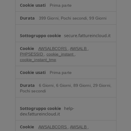
i
Prima parte
e
s
399 Giorni, Pochi secondi, 99 Giorni
t
r
e
secure.fattureincloud.it
t
t
AWSALBCORS
,
AWSALB
,
a
PHPSESSID
,
cookie_instant
,
m
cookie_instant_tmp
e
n
Prima parte
t
e
6 Giorni, 6 Giorni, 89 Giorni, 29 Giorni,
n
Pochi secondi
e
c
help-
e
dev.fattureincloud.it
s
s
AWSALBCORS
,
AWSALB
,
a