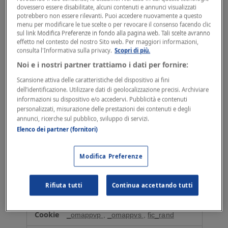
Alcuni cookie potrebbero essere forniti da terze parti
dovessero essere disabilitate, alcuni contenuti e annunci visualizzati
esterne per integrare ulteriori funzionalità al nostro
potrebbero non essere rilevanti. Puoi accedere nuovamente a questo
Sito come indicato di seguito.
menu per modificare le tue scelte o per revocare il consenso facendo clic
sul link Modifica Preferenze in fondo alla pagina web. Tali scelte avranno
La presente cookie policy elenca, per ogni categoria,
effetto nel contesto del nostro Sito web. Per maggiori informazioni,
i cookie utilizzati e le eventuali terze parti.
consulta l'Informativa sulla privacy.
Scopri di più.
Noi e i nostri partner trattiamo i dati per fornire:
Cookie strettamente necessari
Scansione attiva delle caratteristiche del dispositivo ai fini
Si tratta di cookie che sono essenziali per fornire un
dell’identificazione. Utilizzare dati di geolocalizzazione precisi. Archiviare
servizio sulla base delle richieste dell'utente, ad
informazioni su dispositivo e/o accedervi. Pubblicità e contenuti
esempio per effettuare l'autenticazione ed accedere
personalizzati, misurazione delle prestazioni dei contenuti e degli
annunci, ricerche sul pubblico, sviluppo di servizi.
all' account. Questi cookie sono necessari per il
Elenco dei partner (fornitori)
funzionamento del Sito e, pertanto, non richiedono il
consenso dell’utente. Se l'utente disabilita questi
cookie, modificando le informazioni del browser, non
Modifica Preferenze
possiamo garantire il funzionamento e le prestazioni
del nostro Sito durante la visita.
C
Rifiuta tutti
Continua accettando tutti
www.fattureincloud.it
o
o
_omappvp
,
_omappvs
,
fic_rand
k