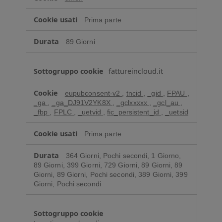
Prima parte
89 Giorni
fattureincloud.it
eupubconsent-v2
,
tncid
,
_gid
,
FPAU
,
_ga
,
_ga_DJ91V2YK8X
,
_gclxxxxx
,
_gcl_au
,
_fbp
,
FPLC
,
_uetvid
,
fic_persistent_id
,
_uetsid
Prima parte
364 Giorni, Pochi secondi, 1 Giorno,
89 Giorni, 399 Giorni, 729 Giorni, 89 Giorni, 89
Giorni, 89 Giorni, Pochi secondi, 389 Giorni, 399
Giorni, Pochi secondi