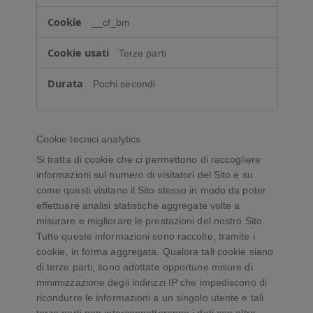
i
__cf_bm
o
n
Terze parti
a
l
Pochi secondi
i
t
à
Cookie tecnici analytics
Si tratta di cookie che ci permettono di raccogliere
informazioni sul numero di visitatori del Sito e su
come questi visitano il Sito stesso in modo da poter
effettuare analisi statistiche aggregate volte a
misurare e migliorare le prestazioni del nostro Sito.
Tutte queste informazioni sono raccolte, tramite i
cookie, in forma aggregata. Qualora tali cookie siano
di terze parti, sono adottate opportune misure di
minimizzazione degli indirizzi IP che impediscono di
ricondurre le informazioni a un singolo utente e tali
terze parti non interconnetteranno i dati con altre