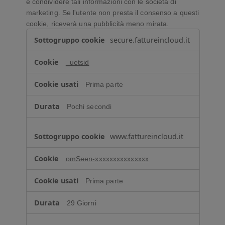
e condividere tali informazioni con le società di
marketing. Se l'utente non presta il consenso a questi
cookie, riceverà una pubblicità meno mirata.
C
secure.fattureincloud.it
o
o
_uetsid
k
i
Prima parte
e
p
Pochi secondi
e
r
p
www.fattureincloud.it
u
b
omSeen-xxxxxxxxxxxxxxx
b
l
Prima parte
i
c
29 Giorni
i
t