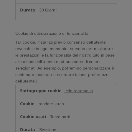
30 Giorni
Cookie di ottimizzazione di funzionalità
Tali cookie, installati previo consenso dell’utente
revocabile in ogni momento, servono per migliorare
le prestazioni e la funzionalità del nostro Sito in base
alle azioni dell'utente e ad una serie di criteri
selezionati. Ad esempio, potremmo personalizzare il
contenuto mostrato e ricordare talune preferenze
dell'utente ).
C
cdn.readme.io
o
o
readme_auth
k
i
Terze parti
e
d
Sessione