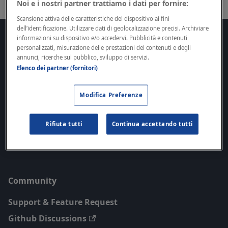
Noi e i nostri partner trattiamo i dati per fornire:
Scansione attiva delle caratteristiche del dispositivo ai fini
dell’identificazione. Utilizzare dati di geolocalizzazione precisi. Archiviare
informazioni su dispositivo e/o accedervi. Pubblicità e contenuti
Docs
personalizzati, misurazione delle prestazioni dei contenuti e degli
annunci, ricerche sul pubblico, sviluppo di servizi.
Getting Started
Elenco dei partner (fornitori)
SDKs
Guides
Modifica Preferenze
API Reference
Rifiuta tutti
Continua accettando tutti
Roadmap
Legal
Community
Support & Feature Request
Github Discussions