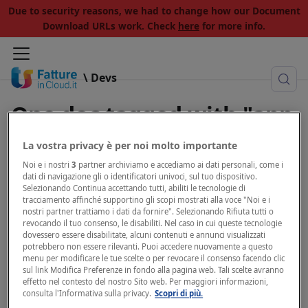
Due to security reasons, we had to change how our Document
Download URLs work. Check
here
for more info.
\ Devs
One doc tagged with "app
store"
La vostra privacy è per noi molto importante
Noi e i nostri
3
partner archiviamo e accediamo ai dati personali, come i
View all tags
dati di navigazione gli o identificatori univoci, sul tuo dispositivo.
Selezionando Continua accettando tutti, abiliti le tecnologie di
tracciamento affinché supportino gli scopi mostrati alla voce "Noi e i
nostri partner trattiamo i dati da fornire". Selezionando Rifiuta tutti o
revocando il tuo consenso, le disabiliti. Nel caso in cui queste tecnologie
dovessero essere disabilitate, alcuni contenuti e annunci visualizzati
Publish to App Store
potrebbero non essere rilevanti. Puoi accedere nuovamente a questo
menu per modificare le tue scelte o per revocare il consenso facendo clic
sul link Modifica Preferenze in fondo alla pagina web. Tali scelte avranno
Publish to App Store
effetto nel contesto del nostro Sito web. Per maggiori informazioni,
consulta l'Informativa sulla privacy.
Scopri di più.