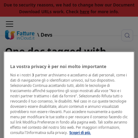
Due to security reasons, we had to change how our Document
Download URLs work. Check
here
for more info.
\ Devs
One doc tagged with
"brand"
La vostra privacy è per noi molto importante
Noi e i nostri
3
partner archiviamo e accediamo ai dati personali, come i
View all tags
dati di navigazione gli o identificatori univoci, sul tuo dispositivo.
Selezionando Continua accettando tutti, abiliti le tecnologie di
tracciamento affinché supportino gli scopi mostrati alla voce "Noi e i
nostri partner trattiamo i dati da fornire". Selezionando Rifiuta tutti o
revocando il tuo consenso, le disabiliti. Nel caso in cui queste tecnologie
dovessero essere disabilitate, alcuni contenuti e annunci visualizzati
Marketing Resources and Identity
potrebbero non essere rilevanti. Puoi accedere nuovamente a questo
menu per modificare le tue scelte o per revocare il consenso facendo clic
Guidelines
sul link Modifica Preferenze in fondo alla pagina web. Tali scelte avranno
effetto nel contesto del nostro Sito web. Per maggiori informazioni,
consulta l'Informativa sulla privacy.
Scopri di più.
Marketing resources and guidelines