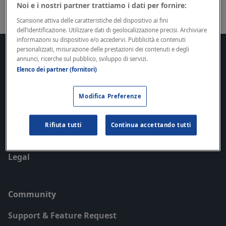
Noi e i nostri partner trattiamo i dati per fornire:
Scansione attiva delle caratteristiche del dispositivo ai fini
dell’identificazione. Utilizzare dati di geolocalizzazione precisi. Archiviare
informazioni su dispositivo e/o accedervi. Pubblicità e contenuti
personalizzati, misurazione delle prestazioni dei contenuti e degli
Docs
annunci, ricerche sul pubblico, sviluppo di servizi.
Elenco dei partner (fornitori)
Getting Started
SDKs
Modifica Preferenze
Guides
API Reference
Rifiuta tutti
Continua accettando tutti
Roadmap
Legal
Community
Support & Feature Request