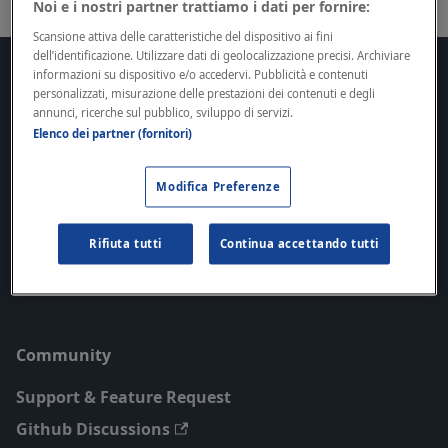
Noi e i nostri partner trattiamo i dati per fornire:
Scansione attiva delle caratteristiche del dispositivo ai fini
dell’identificazione. Utilizzare dati di geolocalizzazione precisi. Archiviare
informazioni su dispositivo e/o accedervi. Pubblicità e contenuti
Docs
personalizzati, misurazione delle prestazioni dei contenuti e degli
annunci, ricerche sul pubblico, sviluppo di servizi.
Getting Started
Elenco dei partner (fornitori)
SDKs
Guides
Modifica Preferenze
API Reference
Rifiuta tutti
Continua accettando tutti
Roadmap
Legal
Community
Support & Feature Request
Github Discussions