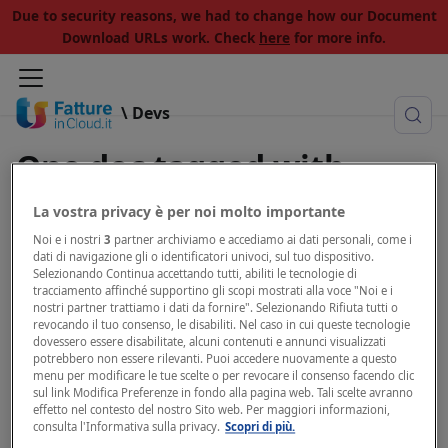
Due to security reasons, we had to change how our Document
Download URLs work. Check
here
for more info.
\ Devs
One doc tagged with
"company id"
La vostra privacy è per noi molto importante
Noi e i nostri
3
partner archiviamo e accediamo ai dati personali, come i
View all tags
dati di navigazione gli o identificatori univoci, sul tuo dispositivo.
Selezionando Continua accettando tutti, abiliti le tecnologie di
tracciamento affinché supportino gli scopi mostrati alla voce "Noi e i
nostri partner trattiamo i dati da fornire". Selezionando Rifiuta tutti o
revocando il tuo consenso, le disabiliti. Nel caso in cui queste tecnologie
dovessero essere disabilitate, alcuni contenuti e annunci visualizzati
Company-scoped methods
potrebbero non essere rilevanti. Puoi accedere nuovamente a questo
menu per modificare le tue scelte o per revocare il consenso facendo clic
sul link Modifica Preferenze in fondo alla pagina web. Tali scelte avranno
Why do I need the company ID?
effetto nel contesto del nostro Sito web. Per maggiori informazioni,
consulta l'Informativa sulla privacy.
Scopri di più.