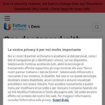
Due to security reasons, we had to change how our Document
Download URLs work. Check
here
for more info.
\ Devs
One doc tagged with
"document type"
La vostra privacy è per noi molto importante
Noi e i nostri
3
partner archiviamo e accediamo ai dati personali, come i
View all tags
dati di navigazione gli o identificatori univoci, sul tuo dispositivo.
Selezionando Continua accettando tutti, abiliti le tecnologie di
tracciamento affinché supportino gli scopi mostrati alla voce "Noi e i
nostri partner trattiamo i dati da fornire". Selezionando Rifiuta tutti o
revocando il tuo consenso, le disabiliti. Nel caso in cui queste tecnologie
dovessero essere disabilitate, alcuni contenuti e annunci visualizzati
E-Invoice XML customization
potrebbero non essere rilevanti. Puoi accedere nuovamente a questo
menu per modificare le tue scelte o per revocare il consenso facendo clic
sul link Modifica Preferenze in fondo alla pagina web. Tali scelte avranno
Customize additional e-invoice XML fields
effetto nel contesto del nostro Sito web. Per maggiori informazioni,
consulta l'Informativa sulla privacy.
Scopri di più.