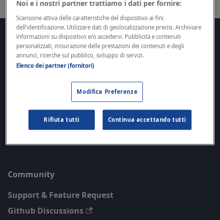
Noi e i nostri partner trattiamo i dati per fornire:
Scansione attiva delle caratteristiche del dispositivo ai fini
dell’identificazione. Utilizzare dati di geolocalizzazione precisi. Archiviare
informazioni su dispositivo e/o accedervi. Pubblicità e contenuti
Docs
personalizzati, misurazione delle prestazioni dei contenuti e degli
annunci, ricerche sul pubblico, sviluppo di servizi.
Getting Started
Elenco dei partner (fornitori)
SDKs
Guides
Modifica Preferenze
API Reference
Rifiuta tutti
Continua accettando tutti
Roadmap
Legal
Community
Support & Feature Request
Github Discussions