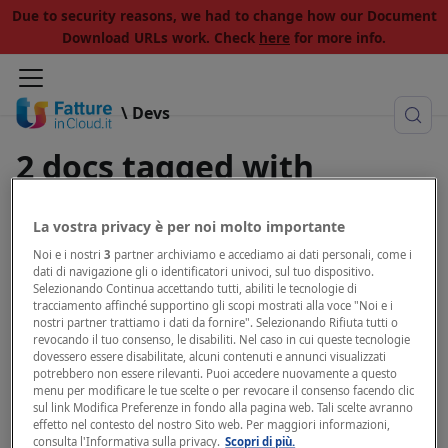
Due to security reasons, we had to change how our Document
Download URLs work. Check
here
for more info.
\ Devs
2 docs tagged with
"issued documents"
La vostra privacy è per noi molto importante
View all tags
Noi e i nostri
3
partner archiviamo e accediamo ai dati personali, come i
dati di navigazione gli o identificatori univoci, sul tuo dispositivo.
Selezionando Continua accettando tutti, abiliti le tecnologie di
tracciamento affinché supportino gli scopi mostrati alla voce "Noi e i
nostri partner trattiamo i dati da fornire". Selezionando Rifiuta tutti o
revocando il tuo consenso, le disabiliti. Nel caso in cui queste tecnologie
Invoice creation
dovessero essere disabilitate, alcuni contenuti e annunci visualizzati
potrebbero non essere rilevanti. Puoi accedere nuovamente a questo
menu per modificare le tue scelte o per revocare il consenso facendo clic
Learn the basics about building an invoice
sul link Modifica Preferenze in fondo alla pagina web. Tali scelte avranno
effetto nel contesto del nostro Sito web. Per maggiori informazioni,
consulta l'Informativa sulla privacy.
Scopri di più.