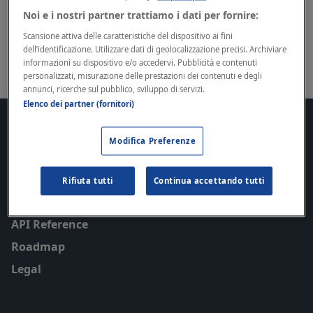
Invoice totals calculation
Noi e i nostri partner trattiamo i dati per fornire:
Scansione attiva delle caratteristiche del dispositivo ai fini
Discover how to calculate the totals
dell’identificazione. Utilizzare dati di geolocalizzazione precisi. Archiviare
informazioni su dispositivo e/o accedervi. Pubblicità e contenuti
personalizzati, misurazione delle prestazioni dei contenuti e degli
annunci, ricerche sul pubblico, sviluppo di servizi.
Elenco dei partner (fornitori)
Docs
Modifica Preferenze
Getting Started
SDKs
Rifiuta tutti
Continua accettando tutti
Guides
API Reference
Roadmap
Legal