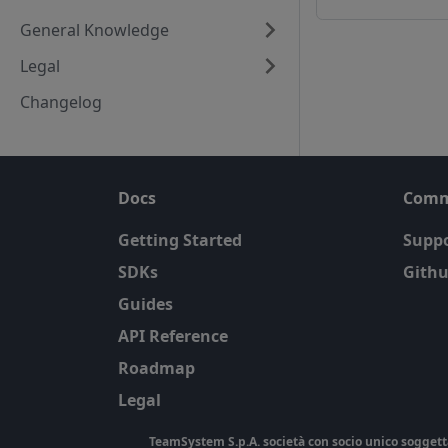
General Knowledge
Legal
Changelog
Docs
Comm
Getting Started
Suppo
SDKs
Githu
Guides
API Reference
Roadmap
Legal
TeamSystem S.p.A. società con socio unico soggetta a