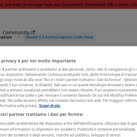
ons, we had to change how our Document Download URLs work. C
Community
cation
OAuth 2.0 Authorization Code Flow
 2.0 Authorizatio
 privacy è per noi molto importante
ri
3
partner archiviamo e accediamo ai dati personali, come i dati di navigazione gli o i
 tuo dispositivo. Selezionando Continua accettando tutti, abiliti le tecnologie di tracci
li scopi mostrati alla voce "Noi e i nostri partner trattiamo i dati da fornire". Selezio
cando il tuo consenso, le disabiliti. Nel caso in cui queste tecnologie dovessero essere d
nuti e annunci visualizzati potrebbero non essere rilevanti. Puoi accedere nuovament
ificare le tue scelte o per revocare il consenso facendo clic sul link Modifica Prefer
E RIGHT AUTHENTICATION METHOD FOR YOU?
web. Tali scelte avranno effetto nel contesto del nostro Sito web. Per maggiori inform
nformativa sulla privacy.
Scopri di più.
g to read this page, we invite you to check if this is the
ostri partner trattiamo i dati per fornire:
u. Please check the flowchart you can find on the
Authe
ding.
iva delle caratteristiche del dispositivo ai fini dell’identificazione. Utilizzare dati di ge
hiviare informazioni su dispositivo e/o accedervi. Pubblicità e contenuti personalizzati
zioni dei contenuti e degli annunci, ricerche sul pubblico, sviluppo di servizi.