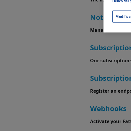
Elenco dei p
Notificatio
Modifica
Manage the noti
Subscriptio
Our subscriptions
Subscriptio
Register an endp
Webhooks
Activate your Fat