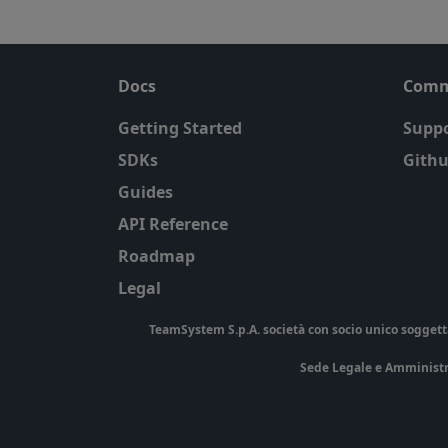
Docs
Comm
Getting Started
Suppo
SDKs
Githu
Guides
API Reference
Roadmap
Legal
TeamSystem S.p.A. società con socio unico soggetta a
Sede Legale e Amministrati