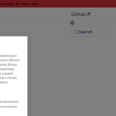
heck
here
for more info.
GitHub
Search
dentificatori
amento affinché
nando Rifiuta
isabilitate,
e a questo
enze in fondo
azioni,
olocalizzazione
, misurazione