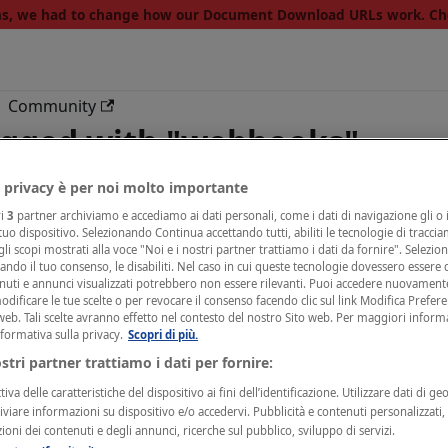
ons, we had to change how our Document Download URLs work. C
Community
agged with "webhooks"
 privacy è per noi molto importante
ri
3
partner archiviamo e accediamo ai dati personali, come i dati di navigazione gli o i
 tuo dispositivo. Selezionando Continua accettando tutti, abiliti le tecnologie di tracci
li scopi mostrati alla voce "Noi e i nostri partner trattiamo i dati da fornire". Selezio
cando il tuo consenso, le disabiliti. Nel caso in cui queste tecnologie dovessero essere d
nuti e annunci visualizzati potrebbero non essere rilevanti. Puoi accedere nuovament
s
ificare le tue scelte o per revocare il consenso facendo clic sul link Modifica Prefer
web. Tali scelte avranno effetto nel contesto del nostro Sito web. Per maggiori inform
nformativa sulla privacy.
Scopri di più.
built our Webhooks this way
ostri partner trattiamo i dati per fornire:
iva delle caratteristiche del dispositivo ai fini dell’identificazione. Utilizzare dati di ge
n Types
hiviare informazioni su dispositivo e/o accedervi. Pubblicità e contenuti personalizzati
zioni dei contenuti e degli annunci, ricerche sul pubblico, sviluppo di servizi.
tification types