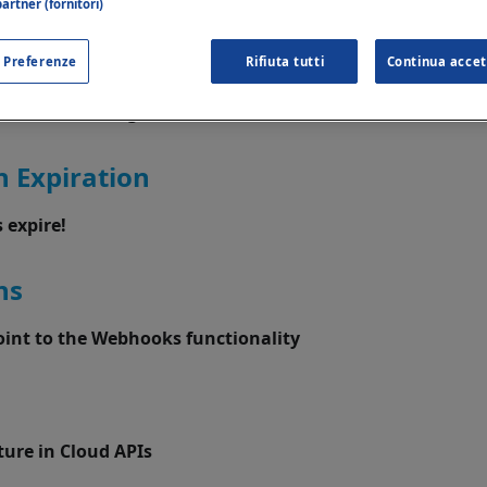
artner (fornitori)
ns
 Preferenze
Rifiuta tutti
Continua accet
fications coming from our Webhooks
n Expiration
 expire!
ns
oint to the Webhooks functionality
ture in Cloud APIs