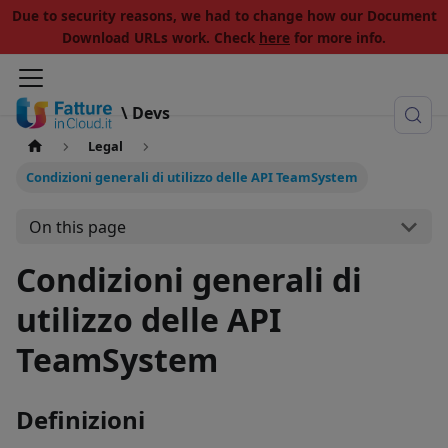
Due to security reasons, we had to change how our Document
Download URLs work. Check
here
for more info.
\ Devs
Legal
Condizioni generali di utilizzo delle API TeamSystem
On this page
Condizioni generali di
utilizzo delle API
TeamSystem
Definizioni