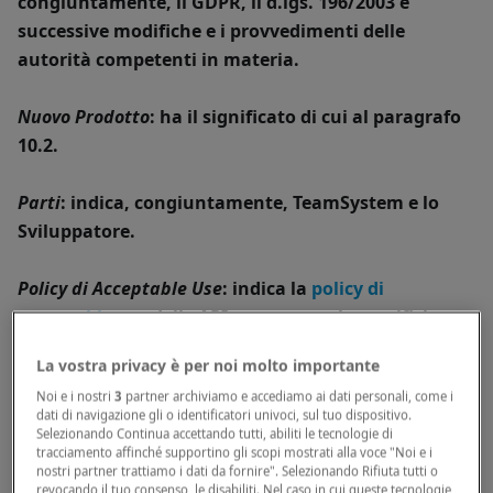
congiuntamente, il GDPR, il d.lgs. 196/2003 e
successive modifiche e i provvedimenti delle
autorità competenti in materia.
Nuovo Prodotto
: ha il significato di cui al paragrafo
10.2.
Parti
: indica, congiuntamente, TeamSystem e lo
Sviluppatore.
Policy di Acceptable Use
: indica la
policy di
acceptable use
delle API contenente le specifiche
normative tecniche di utilizzo delle API, allegata al
La vostra privacy è per noi molto importante
presente Contratto e sempre consultabile
Noi e i nostri
3
partner archiviamo e accediamo ai dati personali, come i
all’interno dell’area riservata allo Sviluppatore, che
dati di navigazione gli o identificatori univoci, sul tuo dispositivo.
lo Sviluppatore dichiara espressamente di aver
Selezionando Continua accettando tutti, abiliti le tecnologie di
tracciamento affinché supportino gli scopi mostrati alla voce "Noi e i
visionato e di accettare e che costituisce parte
nostri partner trattiamo i dati da fornire". Selezionando Rifiuta tutti o
integrante del Contratto. TeamSystem si riserva il
revocando il tuo consenso, le disabiliti. Nel caso in cui queste tecnologie