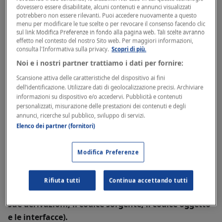
dovessero essere disabilitate, alcuni contenuti e annunci visualizzati
diritto di modificare in qualsiasi momento e senza
potrebbero non essere rilevanti. Puoi accedere nuovamente a questo
alcun preavviso la Policy di Acceptable use a cui lo
menu per modificare le tue scelte o per revocare il consenso facendo clic
sul link Modifica Preferenze in fondo alla pagina web. Tali scelte avranno
Sviluppatore dovrà tempo per tempo attenersi.
effetto nel contesto del nostro Sito web. Per maggiori informazioni,
consulta l'Informativa sulla privacy.
Scopri di più.
Prodotto Obsoleto
: ha il significato di cui al
Noi e i nostri partner trattiamo i dati per fornire:
paragrafo 10.2.
Scansione attiva delle caratteristiche del dispositivo ai fini
dell’identificazione. Utilizzare dati di geolocalizzazione precisi. Archiviare
informazioni su dispositivo e/o accedervi. Pubblicità e contenuti
Proprietà Intellettuale
: indica ogni diritto di
personalizzati, misurazione delle prestazioni dei contenuti e degli
proprietà intellettuale e/o industriale, registrato o
annunci, ricerche sul pubblico, sviluppo di servizi.
non registrato, in tutto o in parte, ovunque nel
Elenco dei partner (fornitori)
mondo, quali - a titolo esemplificativo e non
esaustivo - marchi, brevetti, modelli di utilità,
Modifica Preferenze
disegni e modelli, nomi a dominio, know-how,
opere coperte dal diritto d’autore, database e
Rifiuta tutti
Continua accettando tutti
software (ivi inclusi, ma non limitatamente a, le
sue derivazioni, il codice sorgente, il codice oggetto
e le interfacce).